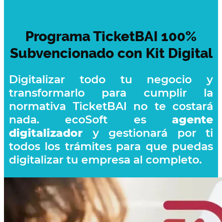
Programa TicketBAI 100%
Subvencionado con Kit Digital
Digitalizar todo tu negocio y
transformarlo para cumplir la
normativa TicketBAI no te costará
nada. ecoSoft es
agente
digitalizador
y gestionará por ti
todos los trámites para que puedas
digitalizar tu empresa al completo.