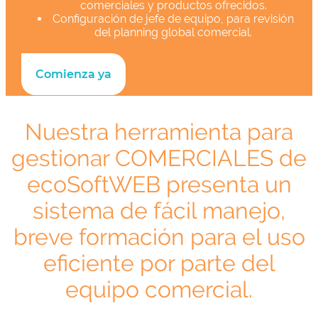
comerciales y productos ofrecidos.
Configuración de jefe de equipo, para revisión
del planning global comercial.
Comienza ya
Nuestra herramienta para
gestionar COMERCIALES de
ecoSoftWEB presenta un
sistema de fácil manejo,
breve formación para el uso
eficiente por parte del
equipo comercial.