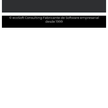
© ecoSoft Consulting Fabricante de Software empresarial
desde 1999