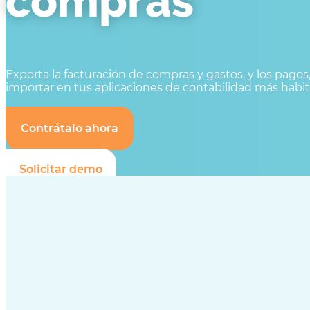
compras
Exporta la facturación de compras y gastos, y los pagos,
importar en tus aplicaciones de contabilidad más habi
Contrátalo ahora
Solicitar demo