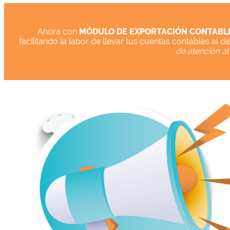
Ahora con
MÓDULO DE EXPORTACIÓN CONTABLE
facilitando la labor de llevar tus cuentas contables al 
de atención al