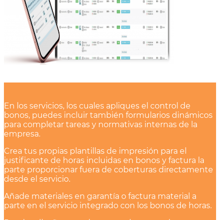
En los servicios, los cuales apliques el control de
bonos, puedes incluir también formularios dinámicos
para completar tareas y normativas internas de la
empresa.
Crea tus propias plantillas de impresión para el
justificante de horas incluidas en bonos y factura la
parte proporcionar fuera de coberturas directamente
desde el servicio.
Añade materiales en garantía o factura material a
parte en el servicio integrado con los bonos de horas.