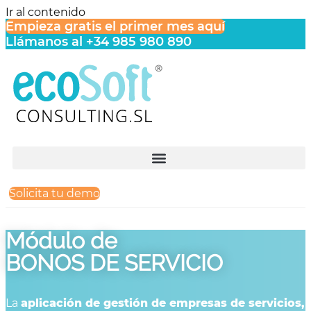
Ir al contenido
Empieza gratis el primer mes aquí
Llámanos al +34 985 980 890
Solicita tu demo
Módulo de
BONOS DE SERVICIO
La
aplicación de gestión de empresas de servicios,