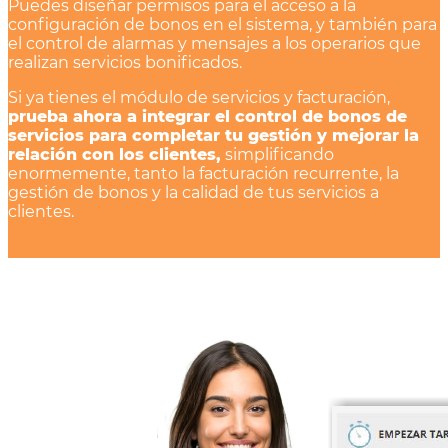
Puedes diseñar permisos para el acceso a la
configuración de bonos en el sistema, y también para
el control de alarmas y mensajes a los operarios que
realizan servicios bonificados.
Si ya tienes el módulo de servicios y facturación,
prueba ahora a integrar el control de bonos de
servicios para completar tu gestión y mejorar la
relación con los clientes,
simplificando
enormemente, tanto la facturación recurrente, la
gestión de bonos y la calidad de tus servicios a
clientes.