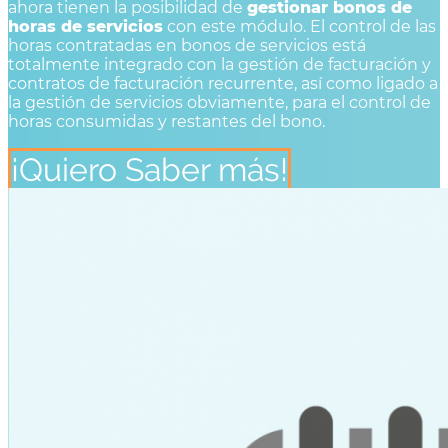
ahora tienen la posibilidad de
gestionar bonos de
horas de servicios
con este módulo. El control de las
horas contratadas en bonos de servicios está
totalmente integrado con la gestión de facturación y
contratos de facturación recurrente, así como ligado a
la gestión de servicios obviamente, para el control de
horas consumidas y restantes del bono.
¡Quiero Saber más!